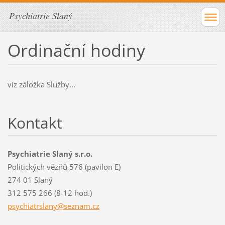
Psychiatrie Slaný
Ordinační hodiny
viz záložka Služby...
Kontakt
Psychiatrie Slaný s.r.o.
Politických vězňů 576 (pavilon E)
274 01 Slaný
312 575 266 (8-12 hod.)
psychiat
rslany@s
eznam.cz