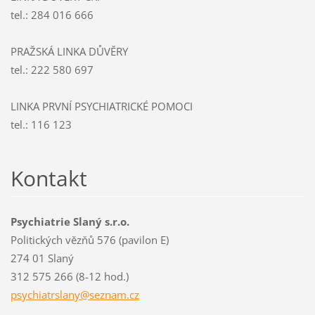
tel.: 284 016 666
PRAŽSKÁ LINKA DŮVĚRY
tel.: 222 580 697
LINKA PRVNÍ PSYCHIATRICKÉ POMOCI
tel.: 116 123
Kontakt
Psychiatrie Slaný s.r.o.
Politických vězňů 576 (pavilon E)
274 01 Slaný
312 575 266 (8-12 hod.)
psychiat
rslany@s
eznam.cz